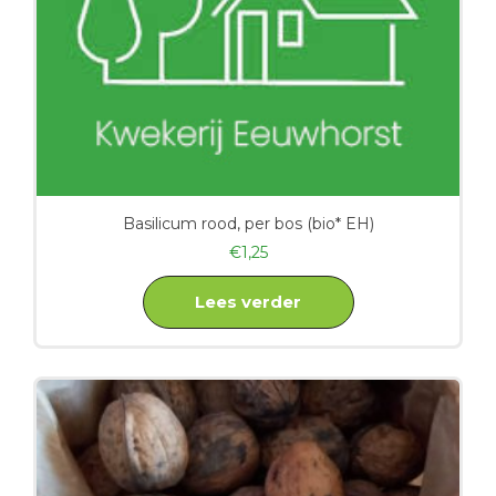
Basilicum rood, per bos (bio* EH)
€
1,25
Lees verder