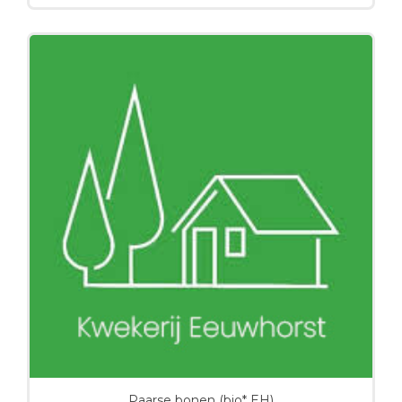
Paarse bonen (bio* EH)