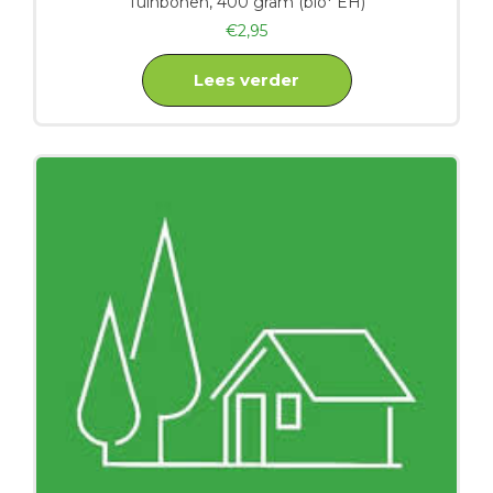
Tuinbonen, 400 gram (bio* EH)
€
2,95
Lees verder