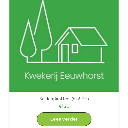
Selderij krul bos (bio* EH)
€
1,20
Lees verder