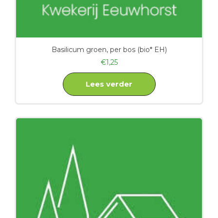
Basilicum groen, per bos (bio* EH)
€
1,25
Lees verder