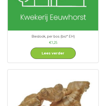
Bieslook, per bos (bio* EH)
€
1,25
Lees verder