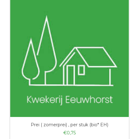
Prei ( zomerprei) , per stuk (bio* EH)
€
0,75