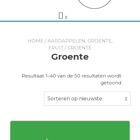
0
HOME
/
AARDAPPELEN, GROENTE,
FRUIT
/ GROENTE
Groente
Resultaat 1–40 van de 50 resultaten wordt
Gesorte
getoond
op
nieuwst
Sorteren op nieuwste