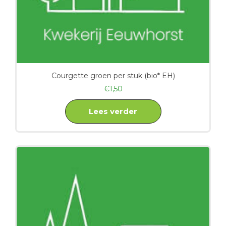
Courgette groen per stuk (bio* EH)
€
1,50
Lees verder