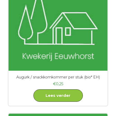
Augurk / snackkomkommer per stuk (bio* EH)
€
0,25
Lees verder