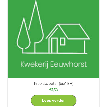
Krop sla, boter (bio* EH)
€
1,50
Lees verder