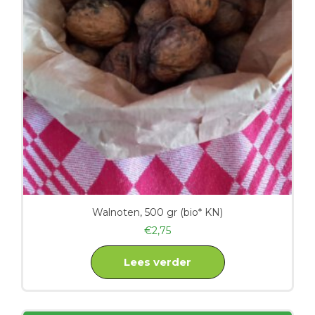
Walnoten, 500 gr (bio* KN)
€
2,75
Lees verder