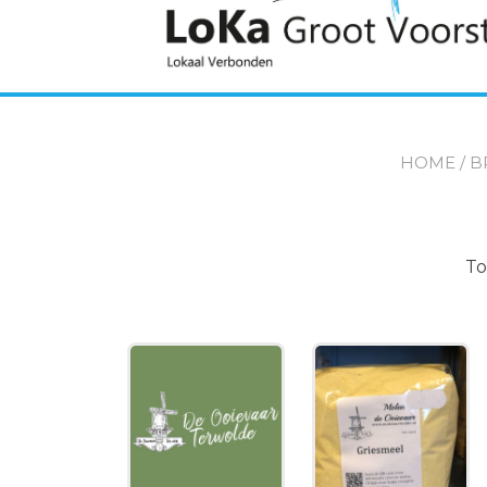
HOME
/
B
To