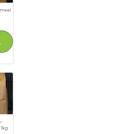
kmeel
r
-
 1kg