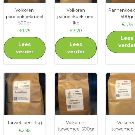
Volkoren
Volkoren
Pannenkoe
pannenkoekmeel
pannenkoekmeel
500gr
500gr
1kg
€
1,75
€
1,75
€
3,20
Lees
Lees
Lees
verde
verder
verder
Tarwebloem 1kg
Volkoren-
Volkoren
tarwemeel 500gr
tarwemeel
€
2,85