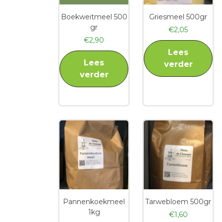
Boekweitmeel 500
Griesmeel 500gr
gr
€
2,05
€
2,90
Lees
Lees
verder
verder
Pannenkoekmeel
Tarwebloem 500gr
1kg
€
1,60