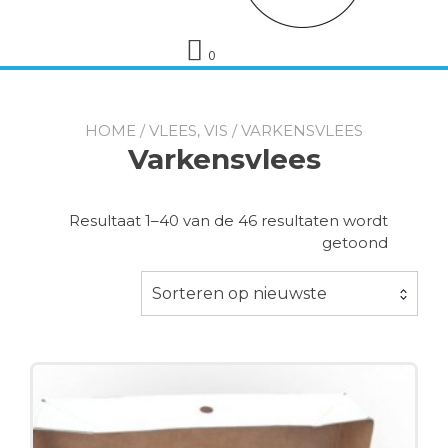
0
HOME
/
VLEES, VIS
/ VARKENSVLEES
Varkensvlees
Resultaat 1–40 van de 46 resultaten wordt
Gesorte
getoond
op
nieuwst
Sorteren op nieuwste