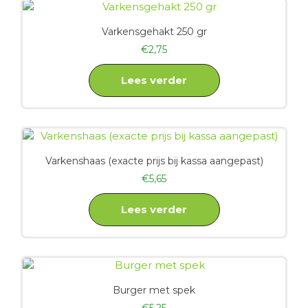
Varkensgehakt 250 gr
€
2,75
Lees verder
Varkenshaas (exacte prijs bij kassa aangepast)
€
5,65
Lees verder
Burger met spek