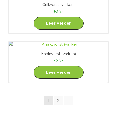
Grillworst (varken)
€
3,75
Lees verder
Knakworst (varken)
€
5,75
Lees verder
1
2
→