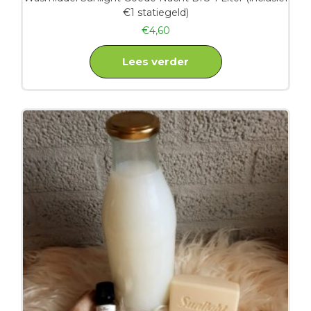
€1 statiegeld)
€
4,60
Lees verder