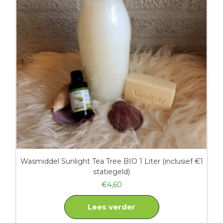
Wasmiddel Sunlight Tea Tree BIO 1 Liter (inclusief €1
statiegeld)
€
4,60
Lees verder