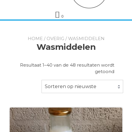
0
HOME
/
OVERIG
/ WASMIDDELEN
Wasmiddelen
Resultaat 1–40 van de 48 resultaten wordt
Gesorte
getoond
op
nieuwst
Sorteren op nieuwste