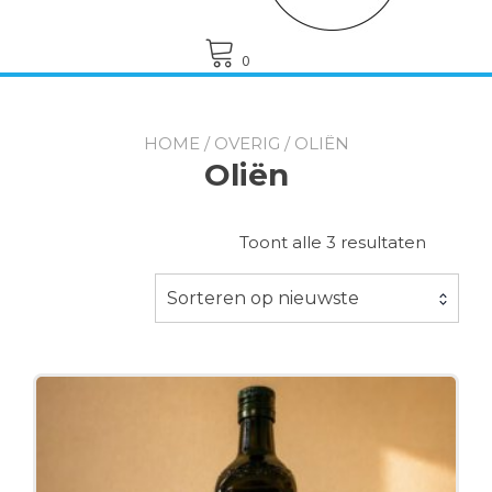
0
HOME
/
OVERIG
/ OLIËN
Oliën
Gesorte
Toont alle 3 resultaten
op
nieuwst
Sorteren op nieuwste