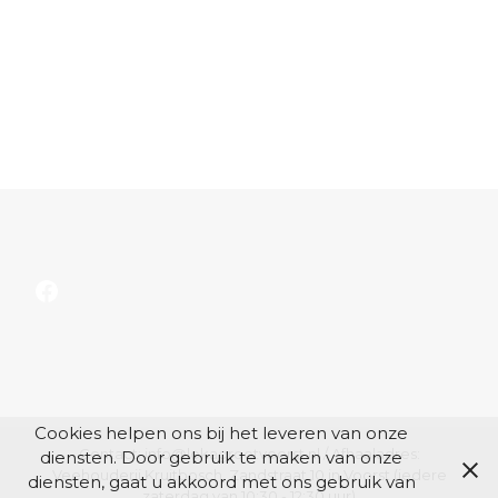
Facebook
Cookies helpen ons bij het leveren van onze
Contact: info@lokagrootvoorst.nl / Afhaaladres:
diensten. Door gebruik te maken van onze
Veehouderij Kruitbosch, Zandstraat 10 in Voorst (iedere
diensten, gaat u akkoord met ons gebruik van
zaterdag van 10:30 - 12:30 uur)