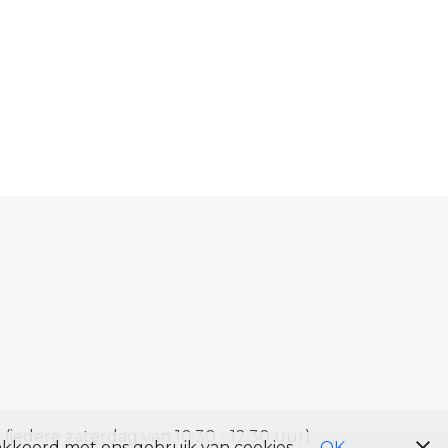
 (iedere zaterdag van 10:30 - 12:30 uur)
akkoord met ons gebruik van cookies.
OK