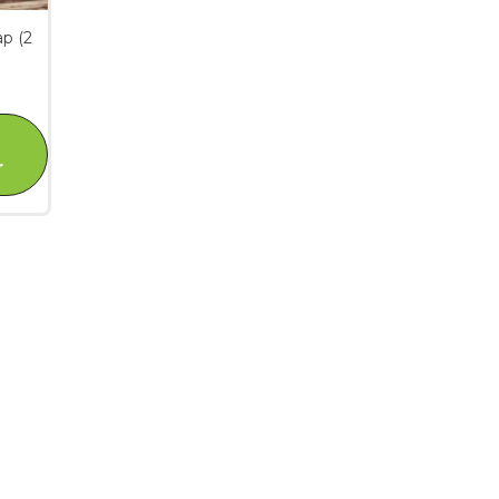
p (2
r