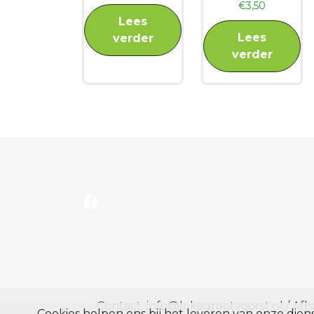
€
3,50
Lees
Lees
verder
verder
Facebook
Contact: info@lokagrootvoorst.nl / Afha
Cookies helpen ons bij het leveren van onze die