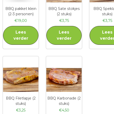
BBQ pakket klein
BBQ Sate stokjes
BBQ Spekla
(2-3 personen)
(2 stuks)
stuks)
€
19,00
€
3,75
€
3,75
Lees
Lees
Lees
verder
verder
verde
BBQ Filetlapje (2
BBQ Karbonade (2
stuks)
stuks)
€
3,25
€
4,50