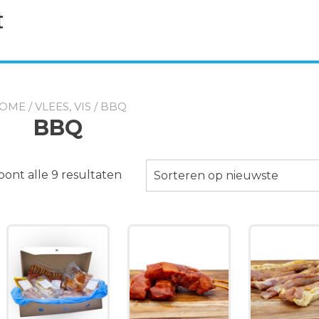
OME
/
VLEES, VIS
/ BBQ
BBQ
Gesorteerd
oont alle 9 resultaten
Sorteren op nieuwste
op
nieuwste