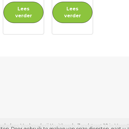
Lees
Lees
verder
verder
aladres: Veehouderij Kruitbosch, Zandstraat 10 in Voorst
nsten. Door gebruik te maken van onze diensten, gaat u 