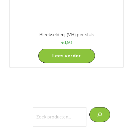
Bleekselderij (VH) per stuk
€
1,50
Lees verder
Zoeken