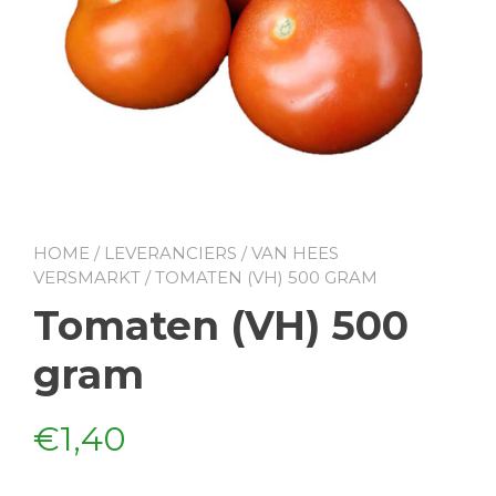
HOME
/
LEVERANCIERS
/
VAN HEES
VERSMARKT
/ TOMATEN (VH) 500 GRAM
Tomaten (VH) 500
gram
€
1,40