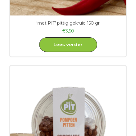
‘met PIT’ pittig gekruid 150 gr
€
3,50
Lees verder