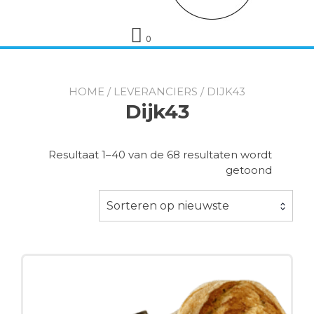
0
HOME
/
LEVERANCIERS
/ DIJK43
Dijk43
Resultaat 1–40 van de 68 resultaten wordt
Gesorte
getoond
op
nieuwst
Sorteren op nieuwste