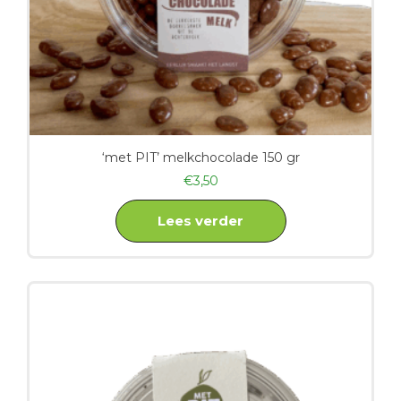
‘met PIT’ melkchocolade 150 gr
€
3,50
Lees verder