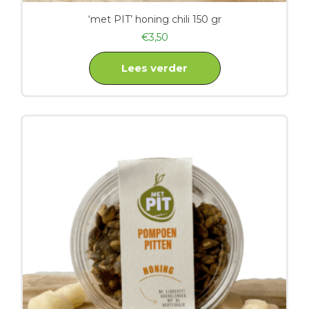
‘met PIT’ honing chili 150 gr
€
3,50
Lees verder