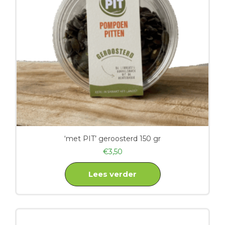
‘met PIT’ geroosterd 150 gr
€
3,50
Lees verder