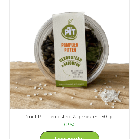
‘met PIT’ geroosterd & gezouten 150 gr
€
3,50
Lees verder