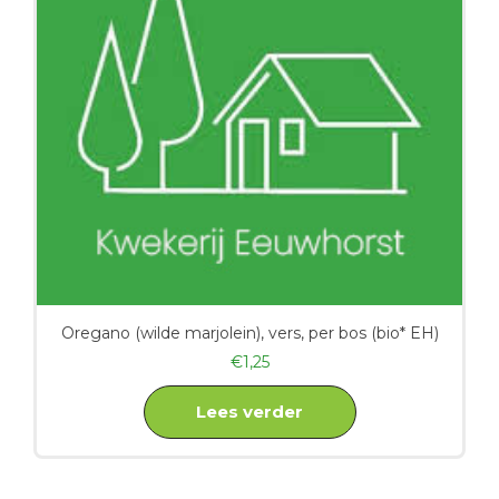
Oregano (wilde marjolein), vers, per bos (bio* EH)
€
1,25
Lees verder