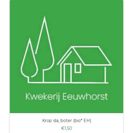
Krop sla, boter (bio* EH)
€
1,50