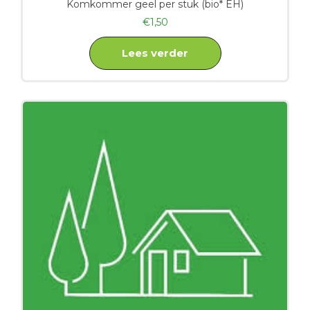
Komkommer geel per stuk (bio* EH)
€
1,50
Lees verder