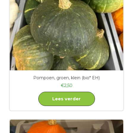
Pompoen, groen, klein (bio* EH)
€
2,50
Lees verder