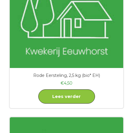
Rode Eersteling, 2,5 kg (bio* EH)
€
4,50
Lees verder