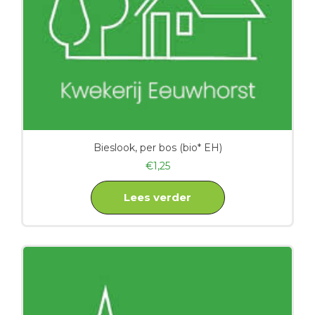
Bieslook, per bos (bio* EH)
€
1,25
Lees verder