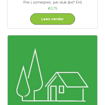
Prei ( zomerprei) , per stuk (bio* EH)
€
0,75
Lees verder