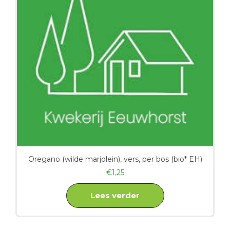
Oregano (wilde marjolein), vers, per bos (bio* EH)
€
1,25
Lees verder