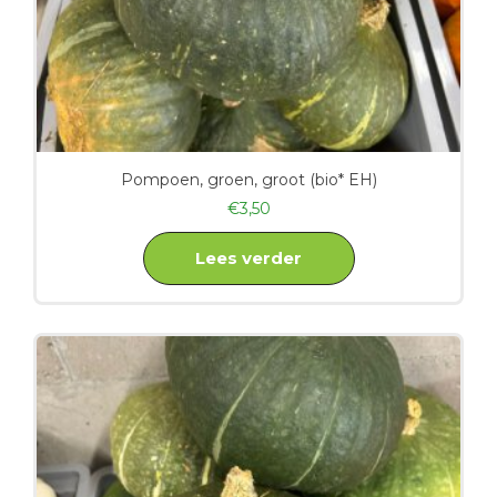
Pompoen, groen, groot (bio* EH)
€
3,50
Lees verder