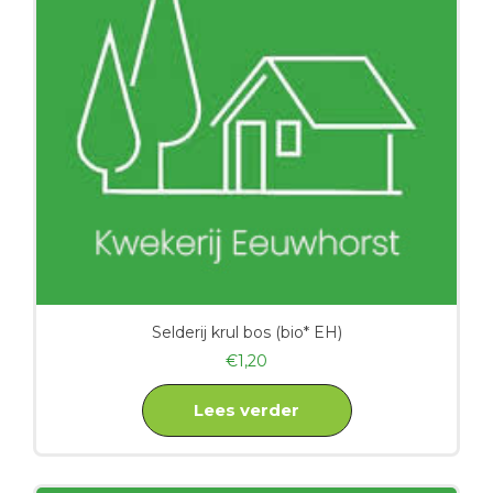
Selderij krul bos (bio* EH)
€
1,20
Lees verder