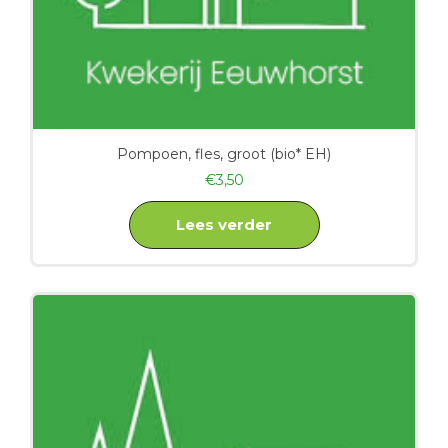
Pompoen, fles, groot (bio* EH)
€
3,50
Lees verder