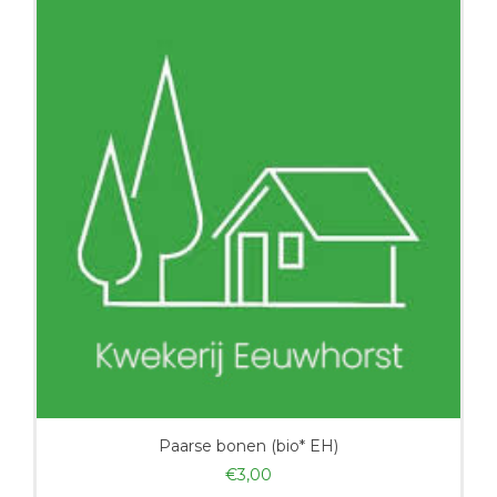
Paarse bonen (bio* EH)
€
3,00