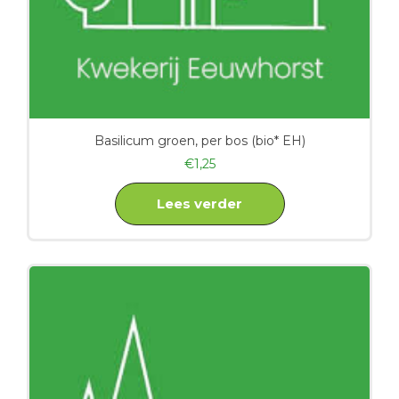
Basilicum groen, per bos (bio* EH)
€
1,25
Lees verder