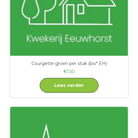
Courgette groen per stuk (bio* EH)
€
1,50
Lees verder