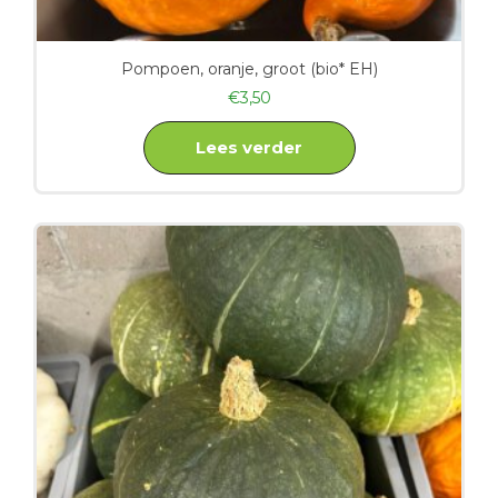
Pompoen, oranje, groot (bio* EH)
€
3,50
Lees verder