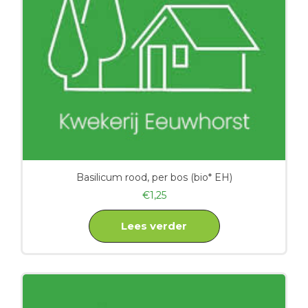
Basilicum rood, per bos (bio* EH)
€
1,25
Lees verder