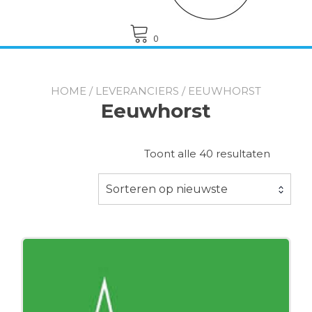
0
HOME
/
LEVERANCIERS
/ EEUWHORST
Eeuwhorst
Gesorte
Toont alle 40 resultaten
op
nieuwst
Sorteren op nieuwste