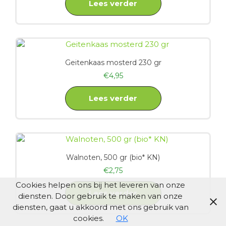
Lees verder
Geitenkaas mosterd 230 gr
€
4,95
Lees verder
Walnoten, 500 gr (bio* KN)
€
2,75
Cookies helpen ons bij het leveren van onze
Lees verder
diensten. Door gebruik te maken van onze
diensten, gaat u akkoord met ons gebruik van
cookies.
OK