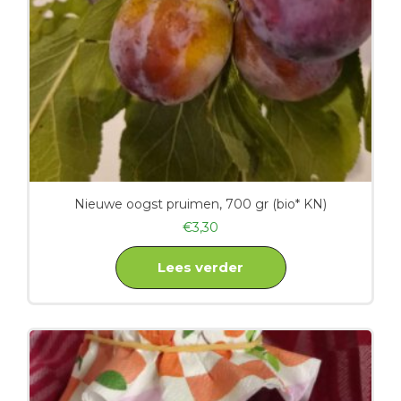
Nieuwe oogst pruimen, 700 gr (bio* KN)
€
3,30
Lees verder