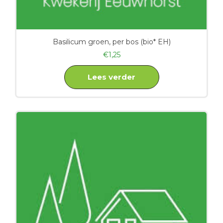
Basilicum groen, per bos (bio* EH)
€
1,25
Lees verder