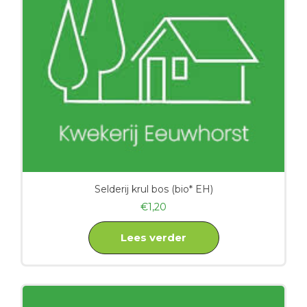
Selderij krul bos (bio* EH)
€
1,20
Lees verder