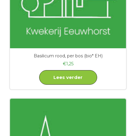
Basilicum rood, per bos (bio* EH)
€
1,25
Lees verder