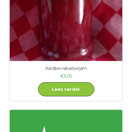
Aardbei-rabarberjam
€
3,05
Lees verder