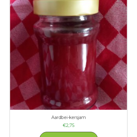
Aardbei-kersjam
€
2,75