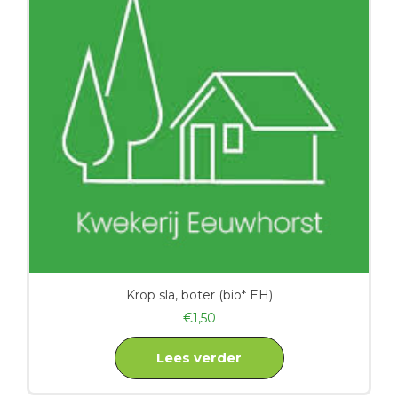
Krop sla, boter (bio* EH)
€
1,50
Lees verder