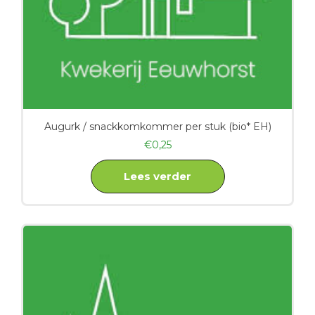
Augurk / snackkomkommer per stuk (bio* EH)
€
0,25
Lees verder