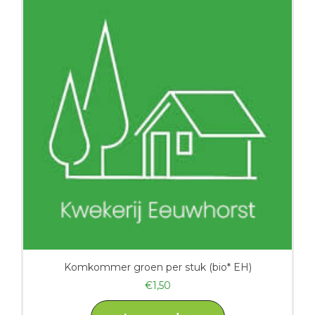
Komkommer groen per stuk (bio* EH)
€
1,50