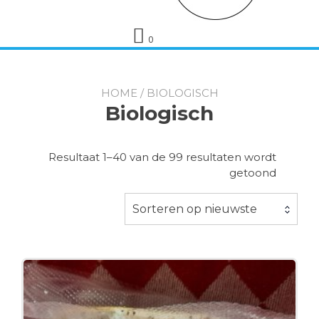
0
HOME
/ BIOLOGISCH
Biologisch
Resultaat 1–40 van de 99 resultaten wordt
Gesorte
getoond
op
nieuwst
Sorteren op nieuwste