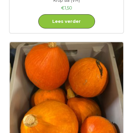
Krop sla (VH)
€
1,50
Lees verder