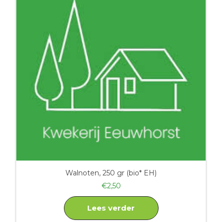
Walnoten, 250 gr (bio* EH)
€
2,50
Lees verder