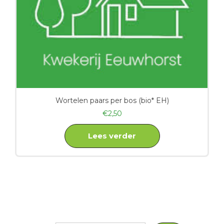
Wortelen paars per bos (bio* EH)
€
2,50
Lees verder