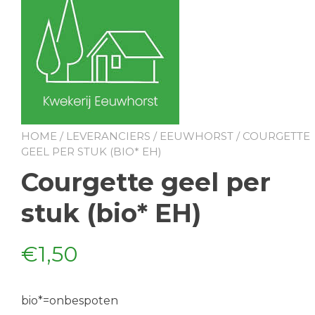
HOME
/
LEVERANCIERS
/
EEUWHORST
/ COURGETTE
GEEL PER STUK (BIO* EH)
Courgette geel per
stuk (bio* EH)
€
1,50
bio*=onbespoten