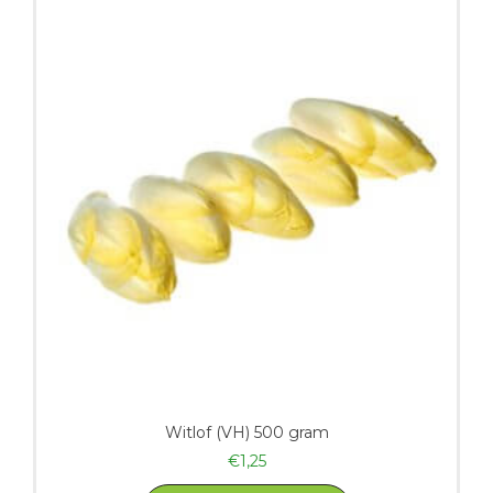
Witlof (VH) 500 gram
€
1,25