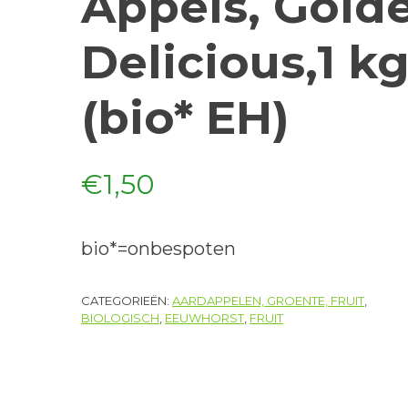
Appels, Gold
Delicious,1 k
(bio* EH)
€
1,50
bio*=onbespoten
CATEGORIEËN:
AARDAPPELEN, GROENTE, FRUIT
,
BIOLOGISCH
,
EEUWHORST
,
FRUIT