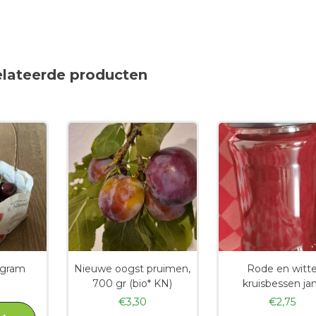
elateerde producten
 gram
Nieuwe oogst pruimen,
Rode en witt
700 gr (bio* KN)
kruisbessen j
€
3,30
€
2,75