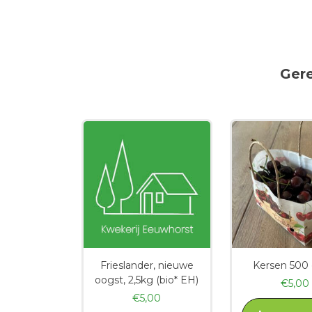
Ger
Frieslander, nieuwe
Kersen 500
oogst, 2,5kg (bio* EH)
€
5,00
€
5,00