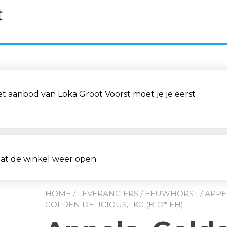
aanbod van Loka Groot Voorst moet je je eerst
aat de winkel weer open.
HOME
/
LEVERANCIERS
/
EEUWHORST
/ APPE
GOLDEN DELICIOUS,1 KG (BIO* EH)