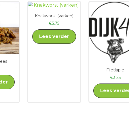
Knakworst (varken)
€
5,75
Lees verder
ees
Filetlapje
€
3,25
der
Lees verde