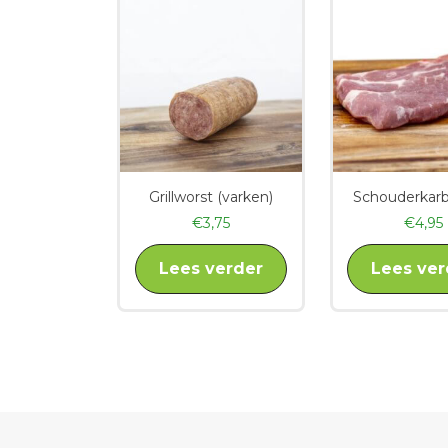
Grillworst (varken)
Schouderkar
€
3,75
€
4,95
Lees verder
Lees ver