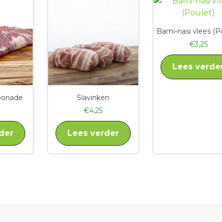
Bami-nasi vlees (P
€
3,25
Lees verde
bonade
Slavinken
€
4,25
der
Lees verder