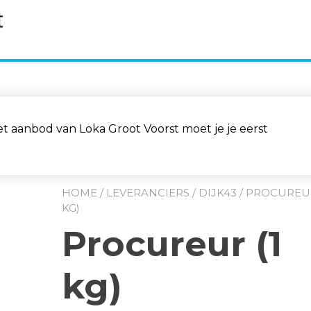
aanbod van Loka Groot Voorst moet je je eerst
HOME
/
LEVERANCIERS
/
DIJK43
/ PROCUREUR
KG)
Procureur (1
kg)