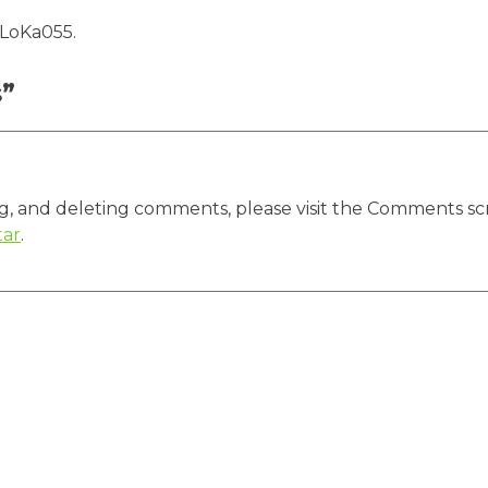
 LoKa055.
s
”
ng, and deleting comments, please visit the Comments sc
tar
.