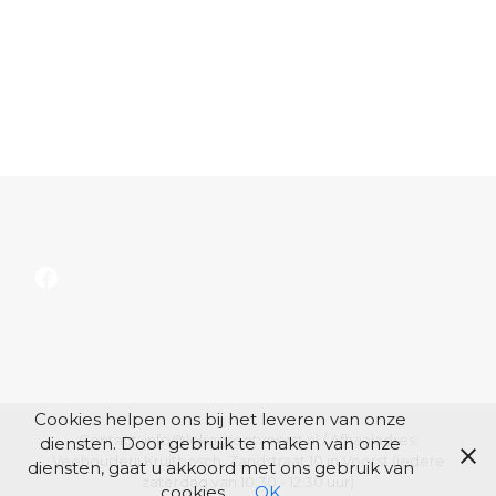
Facebook
Cookies helpen ons bij het leveren van onze
Contact: info@lokagrootvoorst.nl / Afhaaladres:
diensten. Door gebruik te maken van onze
Veehouderij Kruitbosch, Zandstraat 10 in Voorst (iedere
diensten, gaat u akkoord met ons gebruik van
zaterdag van 10:30 - 12:30 uur)
cookies.
OK