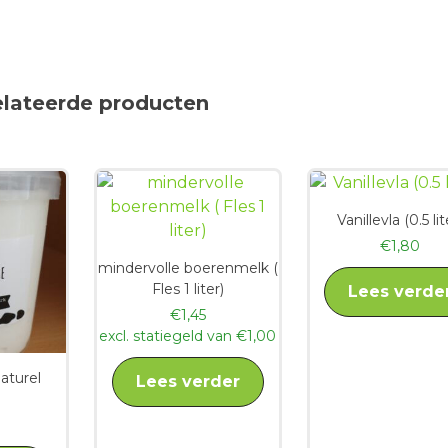
elateerde producten
Vanillevla (0.5 lit
€
1,80
mindervolle boerenmelk (
Fles 1 liter)
Lees verde
€
1,45
excl. statiegeld van
€
1,00
aturel
Lees verder
)