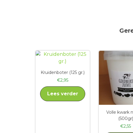
Ger
Kruidenboter (125 gr.)
€
2,95
Lees verder
Volle kwark n
(500gr
€
2,55