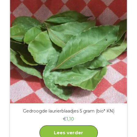
Gedroogde laurierblaadjes 5 gram (bio* KN)
€
1,10
Lees verder