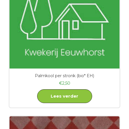
Palmkool per stronk (bio* EH)
€
2,50
Lees verder