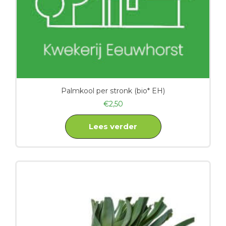
Palmkool per stronk (bio* EH)
€
2,50
Lees verder