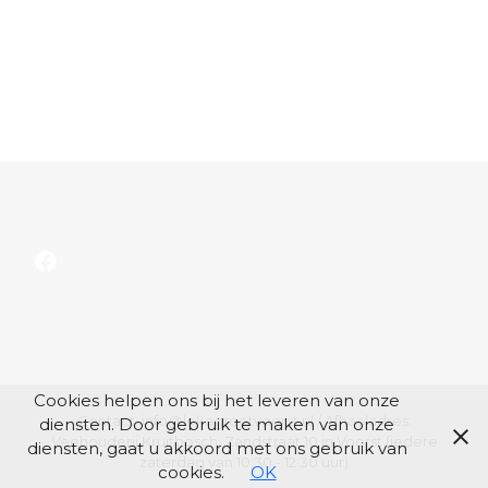
Facebook
Cookies helpen ons bij het leveren van onze
Contact: info@lokagrootvoorst.nl / Afhaaladres:
diensten. Door gebruik te maken van onze
Veehouderij Kruitbosch, Zandstraat 10 in Voorst (iedere
diensten, gaat u akkoord met ons gebruik van
zaterdag van 10:30 - 12:30 uur)
cookies.
OK