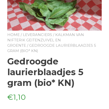
HOME
/
LEVERANCIERS
/
KALKMAN VAN
NIFTERIK GEITENZUIVEL EN
GROENTE
/ GEDROOGDE LAURIERBLAADJES 5
GRAM (BIO* KN)
Gedroogde
laurierblaadjes 5
gram (bio* KN)
€
1,10