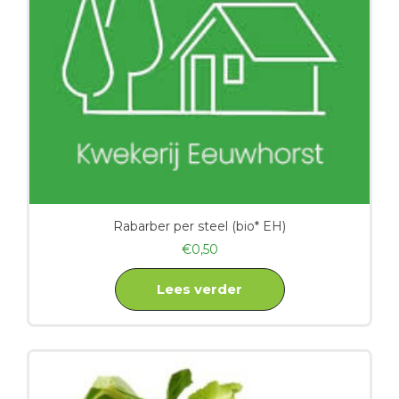
Rabarber per steel (bio* EH)
€
0,50
Lees verder