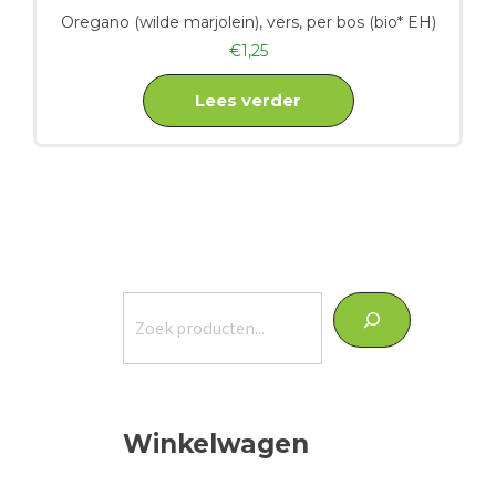
Oregano (wilde marjolein), vers, per bos (bio* EH)
€
1,25
Lees verder
Zoeken
Winkelwagen