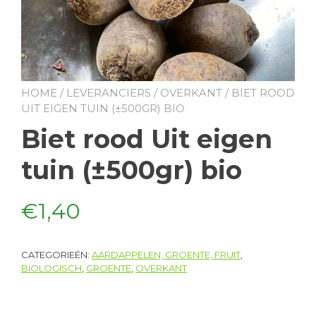
HOME
/
LEVERANCIERS
/
OVERKANT
/ BIET ROOD
UIT EIGEN TUIN (±500GR) BIO
Biet rood Uit eigen
tuin (±500gr) bio
€
1,40
CATEGORIEËN:
AARDAPPELEN, GROENTE, FRUIT
,
BIOLOGISCH
,
GROENTE
,
OVERKANT