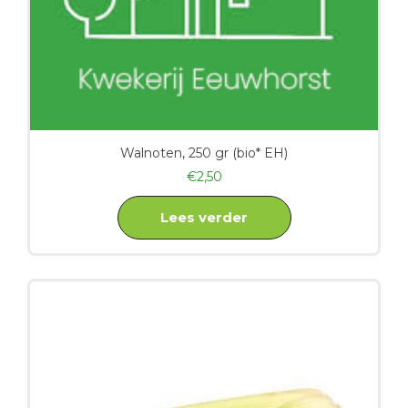
Walnoten, 250 gr (bio* EH)
€
2,50
Lees verder