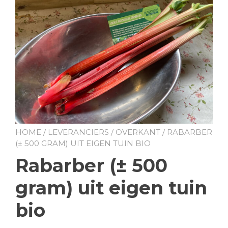
HOME
/
LEVERANCIERS
/
OVERKANT
/ RABARBER
(± 500 GRAM) UIT EIGEN TUIN BIO
Rabarber (± 500
gram) uit eigen tuin
bio