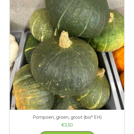
Pompoen, groen, groot (bio* EH)
€
3,50