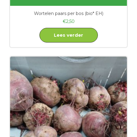
Wortelen paars per bos (bio* EH)
€
2,50
Lees verder