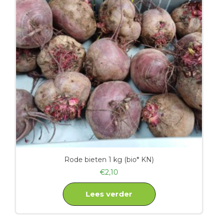
Rode bieten 1 kg (bio* KN)
€
2,10
Lees verder