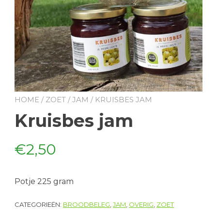
HOME
/
ZOET
/
JAM
/ KRUISBES JAM
Kruisbes jam
€
2,50
Potje 225 gram
CATEGORIEËN:
BROODBELEG
,
JAM
,
OVERIG
,
ZOET