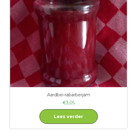
Aardbei-rabarberjam
€
3,05
Lees verder