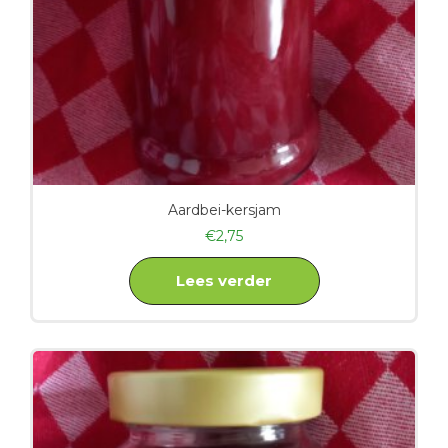
Aardbei-kersjam
€
2,75
Lees verder