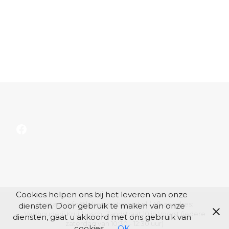
Facebook
Cookies helpen ons bij het leveren van onze
Contact: info@lokagrootvoorst.nl / Afhaaladres:
diensten. Door gebruik te maken van onze
Veehouderij Kruitbosch, Zandstraat 10 in Voorst (iedere
diensten, gaat u akkoord met ons gebruik van
zaterdag van 10:30 - 12:30 uur)
cookies.
OK