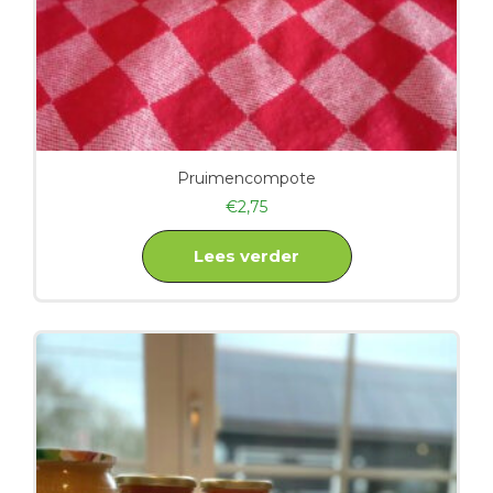
Pruimencompote
€
2,75
Lees verder