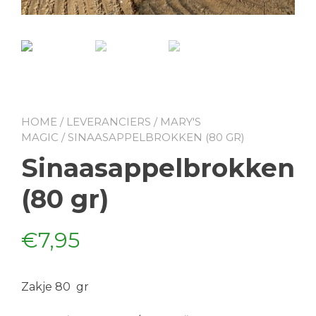
HOME
/
LEVERANCIERS
/
MARY'S
MAGIC
/ SINAASAPPELBROKKEN (80 GR)
Sinaasappelbrokken
(80 gr)
€
7,95
Zakje 80 gr