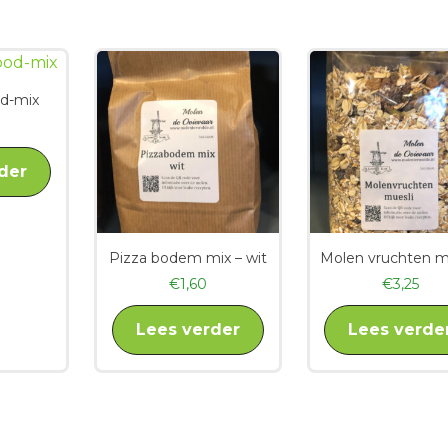
d-mix
der
Pizza bodem mix – wit
Molen vruchten m
€
1,60
€
3,25
Lees verder
Lees verde