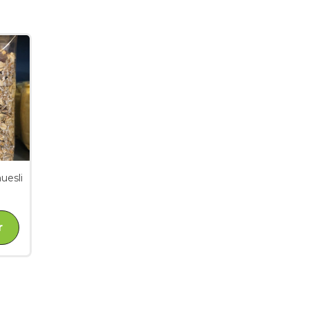
uesli
r