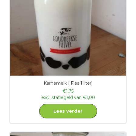
Karnemelk ( Fles 1 liter)
€
1,75
excl. statiegeld van
€
1,00
Lees verder