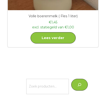
Volle boerenmelk ( Fles 1 liter)
€
1,45
excl. statiegeld van
€
1,00
Lees verder
Zoeken