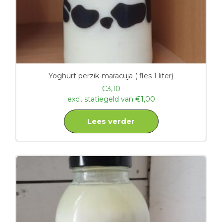
Yoghurt perzik-maracuja ( fles 1 liter)
€
3,10
excl. statiegeld van
€
1,00
Lees verder