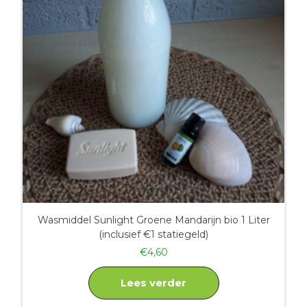
Wasmiddel Sunlight Groene Mandarijn bio 1 Liter
(inclusief €1 statiegeld)
€
4,60
Lees verder