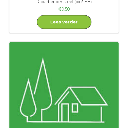
Rabarber per steel (bio* EH)
€
0,50
Lees verder