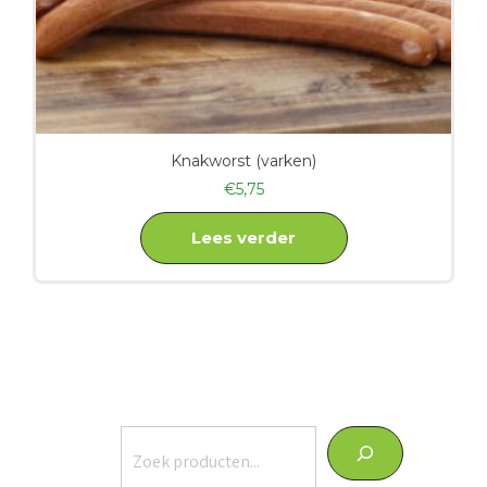
Knakworst (varken)
€
5,75
Lees verder
Zoeken