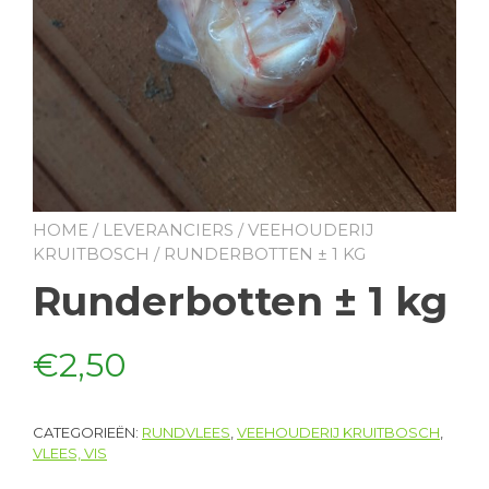
HOME
/
LEVERANCIERS
/
VEEHOUDERIJ
KRUITBOSCH
/ RUNDERBOTTEN ± 1 KG
Runderbotten ± 1 kg
€
2,50
CATEGORIEËN:
RUNDVLEES
,
VEEHOUDERIJ KRUITBOSCH
,
VLEES, VIS