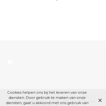
Facebook
Cookies helpen ons bij het leveren van onze
Contact: info@lokagrootvoorst.nl / Afhaaladres:
diensten. Door gebruik te maken van onze
Veehouderij Kruitbosch, Zandstraat 10 in Voorst (iedere
diensten, gaat u akkoord met ons gebruik van
zaterdag van 10:30 - 12:30 uur)