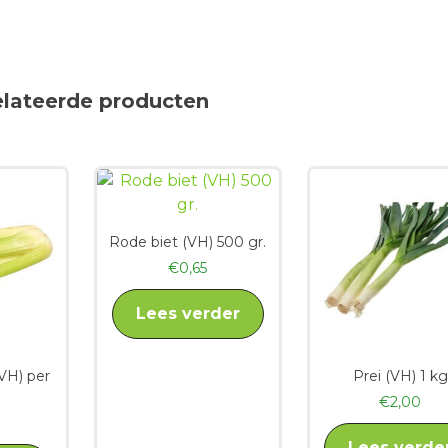
elateerde producten
Rode biet (VH) 500 gr.
€
0,65
Lees verder
(VH) per
Prei (VH) 1 kg
€
2,00
Lees verde