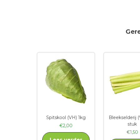
Ger
Spitskool (VH) 1kg
Bleekselderij 
stuk
€
2,00
€
1,50
Lees verder