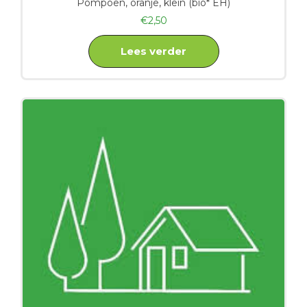
Pompoen, oranje, klein (bio* EH)
€
2,50
Lees verder