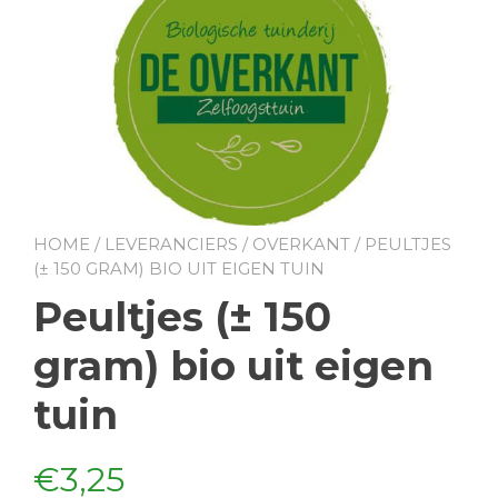
HOME
/
LEVERANCIERS
/
OVERKANT
/ PEULTJES
(± 150 GRAM) BIO UIT EIGEN TUIN
Peultjes (± 150
gram) bio uit eigen
tuin
€
3,25