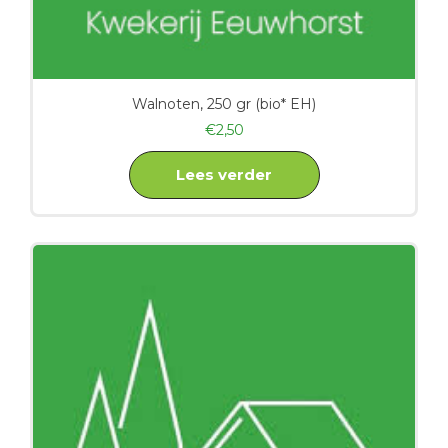
Walnoten, 250 gr (bio* EH)
€
2,50
Lees verder