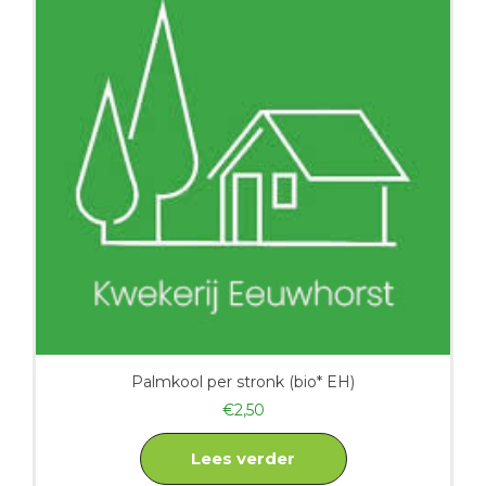
Palmkool per stronk (bio* EH)
€
2,50
Lees verder