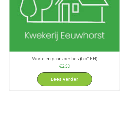
Wortelen paars per bos (bio* EH)
€
2,50
Lees verder