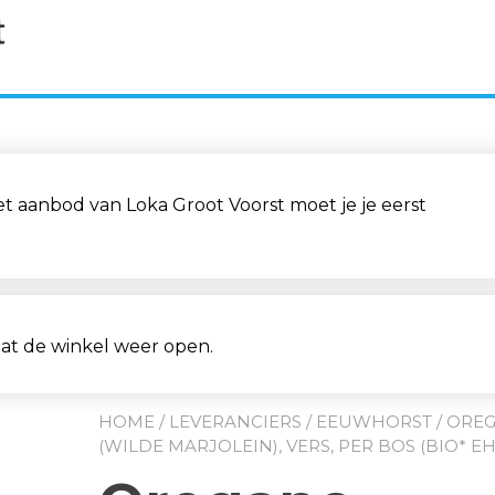
aanbod van Loka Groot Voorst moet je je eerst
aat de winkel weer open.
HOME
/
LEVERANCIERS
/
EEUWHORST
/ ORE
(WILDE MARJOLEIN), VERS, PER BOS (BIO* EH