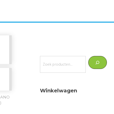
Zoeken
Winkelwagen
GANO
)