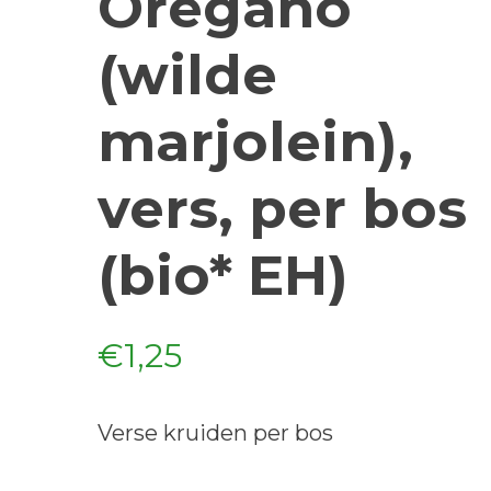
Oregano
(wilde
marjolein),
vers, per bos
(bio* EH)
€
1,25
Verse kruiden per bos