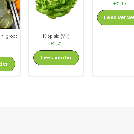
€
0,99
Lees verde
n, groot
Krop sla (VH)
)
€
1,50
Lees verder
der