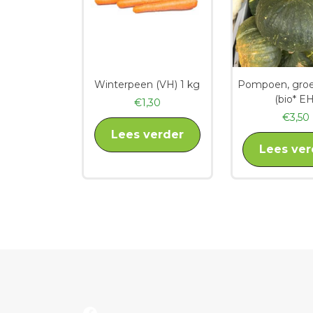
Winterpeen (VH) 1 kg
Pompoen, groe
(bio* EH
€
1,30
€
3,50
Lees verder
Lees ver
Facebook