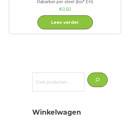
Rabarber per steel (bio* EH)
€
0,50
Lees verder
Zoeken
Winkelwagen