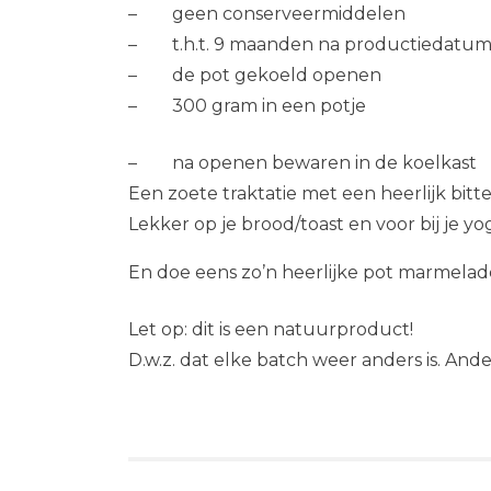
– geen conserveermiddelen
– t.h.t. 9 maanden na productiedatum 
– de pot gekoeld openen
– 300 gram in een potje
– na openen bewaren in de koelkast
Een zoete traktatie met een heerlijk bitte
Lekker op je brood/toast en voor bij je yog
En doe eens zo’n heerlijke pot marmelad
Let op: dit is een natuurproduct!
D.w.z. dat elke batch weer anders is. An