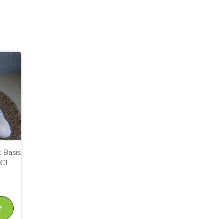
 Basis
 €1
r