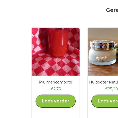
Ger
Pruimencompote
Huidboter Natu
€
2,75
€
25,00
Lees verder
Lees ver