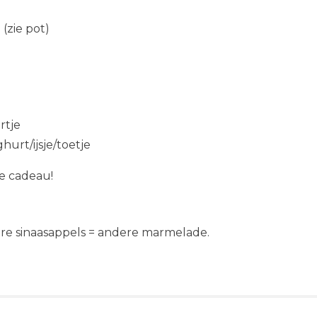
(zie pot)
rtje
hurt/ijsje/toetje
e cadeau!
dere sinaasappels = andere marmelade.