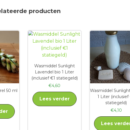
elateerde producten
Wasmiddel Sunlight
Lavendel bio 1 Liter
(inclusief €1 statiegeld)
€
4,60
rel 50 ml
Wasmiddel Sunlight
1 Liter (inclusief
Lees verder
statiegeld)
€
4,10
der
Lees verde