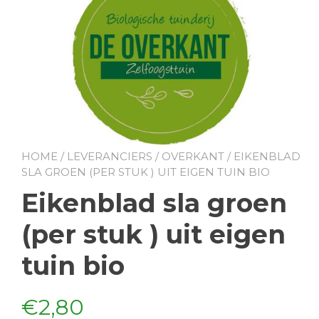
HOME
/
LEVERANCIERS
/
OVERKANT
/ EIKENBLAD
SLA GROEN (PER STUK ) UIT EIGEN TUIN BIO
Eikenblad sla groen
(per stuk ) uit eigen
tuin bio
€
2,80