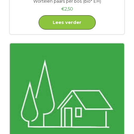
Wortelen paars per bos (bio* EH)
€
2,50
Lees verder