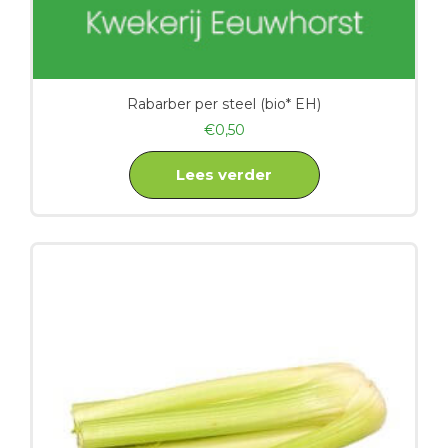
Rabarber per steel (bio* EH)
€
0,50
Lees verder