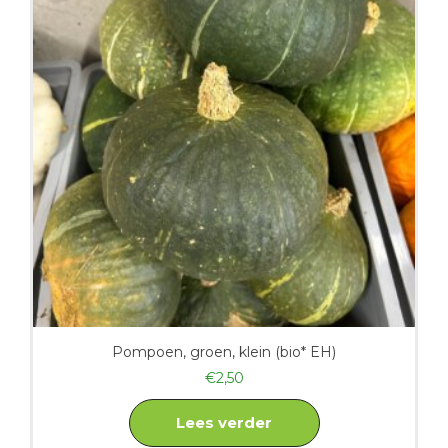
Pompoen, groen, klein (bio* EH)
€
2,50
Lees verder