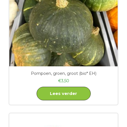
Pompoen, groen, groot (bio* EH)
€
3,50
Lees verder