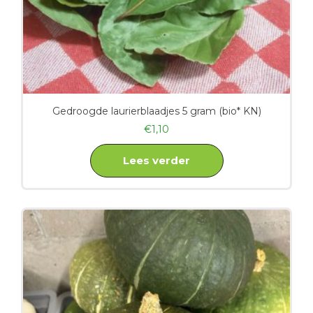
Gedroogde laurierblaadjes 5 gram (bio* KN)
€
1,10
Lees verder