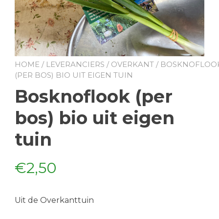
HOME
/
LEVERANCIERS
/
OVERKANT
/ BOSKNOFLOO
(PER BOS) BIO UIT EIGEN TUIN
Bosknoflook (per
bos) bio uit eigen
tuin
€
2,50
Uit de Overkanttuin