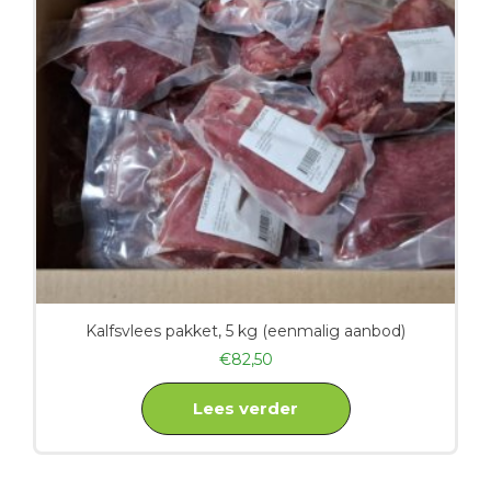
Kalfsvlees pakket, 5 kg (eenmalig aanbod)
€
82,50
Lees verder